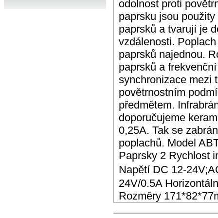
odolnost proti povět
paprsku jsou použity 
paprsků a tvarují je
vzdálenosti. Poplach 
paprsků najednou. R
paprsků a frekvenční
synchronizace mezi t
povětrnostním podmí
předmětem. Infrabrán
doporučujeme kerami
0,25A. Tak se zabrán
poplachů. Model ABT
Paprsky 2 Rychlost 
Napětí DC 12-24V;A
24V/0.5A Horizontální
Rozměry 171*82*77