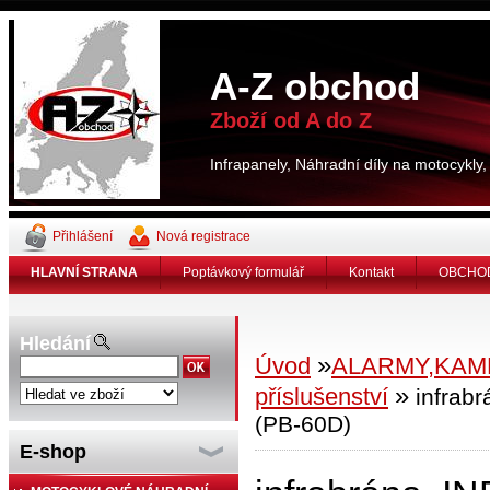
A-Z obchod
Zboží od A do Z
Infrapanely, Náhradní díly na motocykl
Přihlášení
Nová registrace
HLAVNÍ STRANA
Poptávkový formulář
Kontakt
OBCHOD
Hledání
»
Úvod
ALARMY,KAM
»
příslušenství
infrab
(PB-60D)
E-shop