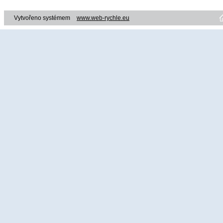
Vytvořeno systémem
www.web-rychle.eu